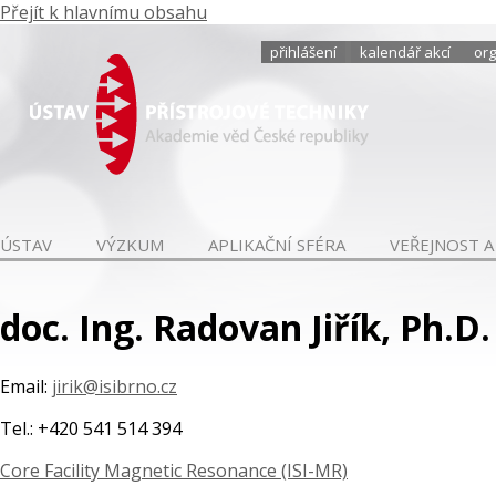
Přejít k hlavnímu obsahu
přihlášení
kalendář akcí
org
ÚSTAV
VÝZKUM
APLIKAČNÍ SFÉRA
VEŘEJNOST A
doc. Ing. Radovan Jiřík, Ph.D.
Email:
jirik@isibrno.cz
Tel.: +420 541 514 394
Core Facility Magnetic Resonance (ISI-MR)