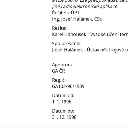
a HSP50016. Lze předpokládat, že 
jiné radioelektronické aplikace.
Řešitel v ÚPT:
Ing. Josef Halámek, CSc.
Řešitel:
Karel Hanousek - Vysoké učení tec
Spoluřešitelé:
Josef Halámek - Ústav přístrojové te
Agentura:
GA ČR
Reg. č.:
GA102/96/1509
Datum od:
1. 1. 1996
Datum do:
31. 12. 1998