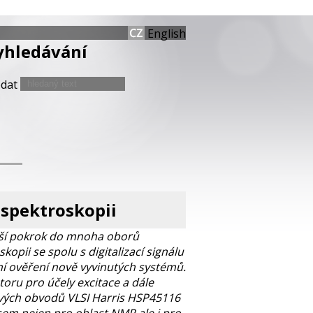
English
yhledávání
edat
 spektroskopii
ináší pokrok do mnoha oborů
kopii se spolu s digitalizací signálu
ní ověření nově vyvinutých systémů.
toru pro účely excitace a dále
kových obvodů VLSI Harris HSP45116