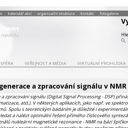
ní
kalendář akcí
organizační struktura
kontakt
fotogalerie
V
Hl
 SFÉRA
VEŘEJNOST A MÉDIA
VIRTUÁLNÍ PROHLÍDKA
 generace a zpracování signálu v NMR
e a zpracování signálu (Digital Signal Processing - DSP) př
tizace, atd.). V některých aplikacích, jako např. ve spektros
émů. Spolu s teoretickým bádáním je důležité i experimentál
 hledat a nalézt optimální řešení přímého číslicového syntezá
signálů nukleární magnetické rezonance - NMR na bázi špič