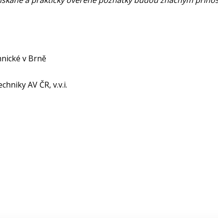
získané a prakticky ověřené poznatky budou značným přínos
hnické v Brně
chniky AV ČR, v.v.i.