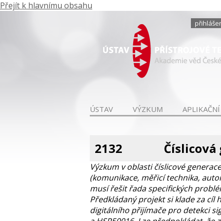
Přejít k hlavnímu obsahu
přihláše
ÚSTAV
VÝZKUM
APLIKAČNÍ
2132
Číslicová
Výzkum v oblasti číslicové generac
(komunikace, měřicí technika, automa
musí řešit řada specifických probl
Předkládaný projekt si klade za cíl
digitálního přijímače pro detekci 